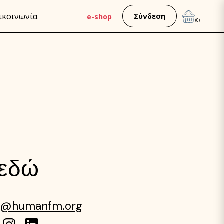
ικοινωνία
Σύνδεση
e-shop
(0)
 εδώ
o@humanfm.org