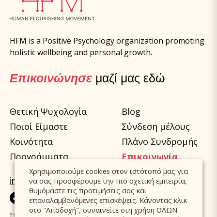
HFM is a Positive Psychology organization promoting
holistic wellbeing and personal growth.
Επικοινώνησε
μαζί μας εδώ
Θετική Ψυχολογία
Blog
Ποιοί Είμαστε
Σύνδεση μέλους
Κοινότητα
Πλάνο Συνδρομής
Προγράμματα
Επικοινωνία
Χρησιμοποιούμε cookies στον ιστότοπό μας για
info@humanfm.org
να σας προσφέρουμε την πιο σχετική εμπειρία,
θυμόμαστε τις προτιμήσεις σας και
επαναλαμβανόμενες επισκέψεις. Κάνοντας κλικ
στο "Αποδοχή", συναινείτε στη χρήση ΟΛΩΝ
Όροι Χρήσης
Πολιτική Cookies