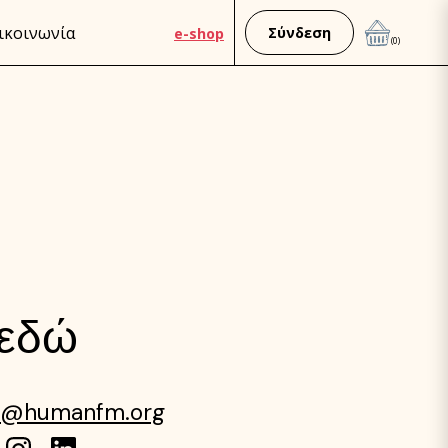
ικοινωνία
Σύνδεση
e-shop
(0)
 εδώ
o@humanfm.org